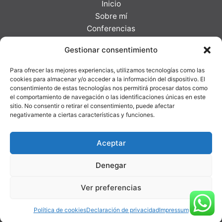
Inicio
Sobre mí
Conferencias
Formaciones
Gestionar consentimiento
Clientes
Blog
Para ofrecer las mejores experiencias, utilizamos tecnologías como las
Galería
cookies para almacenar y/o acceder a la información del dispositivo. El
consentimiento de estas tecnologías nos permitirá procesar datos como
Contacto
el comportamiento de navegación o las identificaciones únicas en este
sitio. No consentir o retirar el consentimiento, puede afectar
negativamente a ciertas características y funciones.
-
Políticas de privacidad
-
Política de
Aceptar
Cookies
Todos los derechos © 2026 Lluís Serra
Denegar
Ver preferencias
Política de cookies
Declaración de privacidad
Impressum