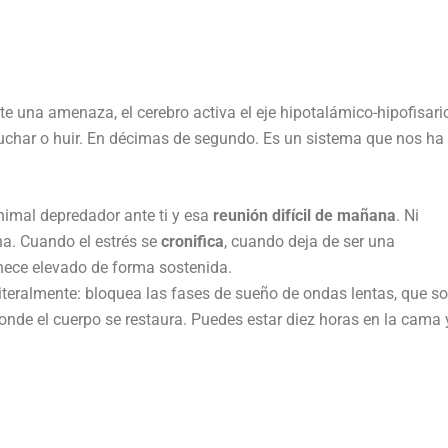
nte una amenaza, el cerebro activa el eje hipotalámico-hipofisari
a luchar o huir. En décimas de segundo. Es un sistema que nos ha
nimal depredador ante ti y esa
reunión difícil de mañana
. Ni
na. Cuando el estrés se
cronifica
, cuando deja de ser una
anece elevado de forma sostenida.
Literalmente: bloquea las fases de sueño de ondas lentas, que s
onde el cuerpo se restaura. Puedes estar diez horas en la cama 