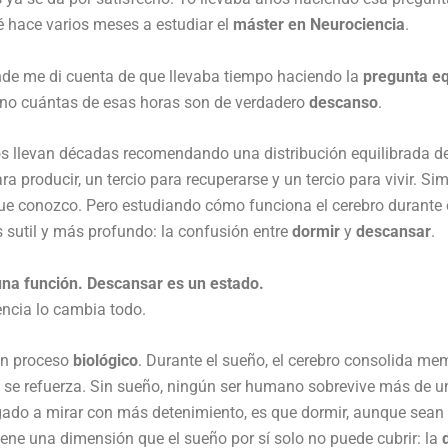
 hace varios meses a estudiar el
máster en Neurociencia
.
nde me di cuenta de que llevaba tiempo haciendo la
pregunta e
ino cuántas de esas horas son de verdadero
descanso
.
s llevan décadas recomendando una distribución equilibrada de
ara producir, un tercio para recuperarse y un tercio para vivir. S
e conozco. Pero estudiando cómo funciona el cerebro durante el
sutil y más profundo: la confusión entre
dormir
y
descansar
.
una función. Descansar es un estado.
encia lo cambia todo.
un proceso
biológico
. Durante el sueño, el cerebro consolida mem
 se refuerza. Sin sueño, ningún ser humano sobrevive más de u
ado a mirar con más detenimiento, es que dormir, aunque sean 
ene una dimensión que el sueño por sí solo no puede cubrir: la