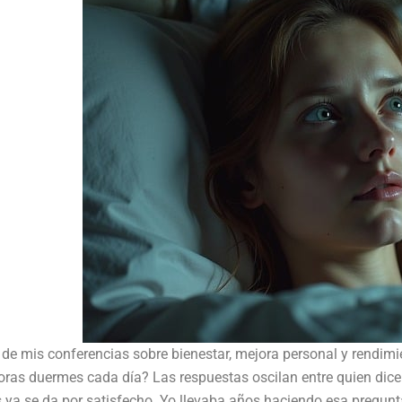
e mis conferencias sobre bienestar, mejora personal y rendimie
ras duermes cada día? Las respuestas oscilan entre quien dice
s ya se da por satisfecho. Yo llevaba años haciendo esa pregunt