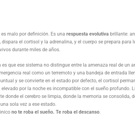
o es malo por definición. Es una
respuesta evolutiva
brillante: a
, dispara el cortisol y la adrenalina, y el cuerpo se prepara par
vivos durante miles de años.
 es que ese sistema no distingue entre la amenaza real de un a
mergencia real como un terremoto y una bandeja de entrada lle
untual y se convierte en el estado por defecto, el cortisol perm
ol elevado por la noche es incompatible con el sueño profundo. 
e donde el cerebro se limpia, donde la memoria se consolida, d
i una sola vez a ese estado.
rónico
no te roba el sueño. Te roba el descanso
.