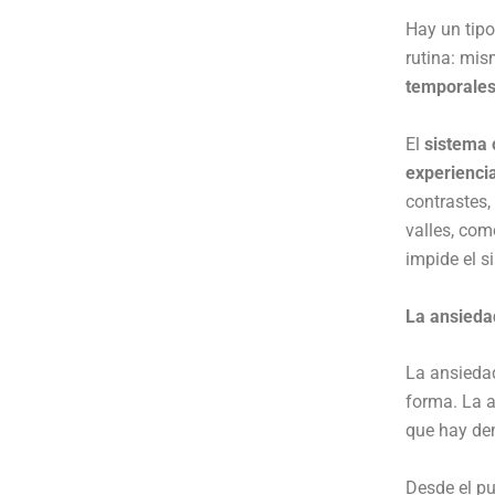
Hay un tip
rutina: mis
temporale
El
sistema 
experienci
contrastes,
valles, com
impide el s
La ansieda
La ansiedad
forma. La a
que hay dem
Desde el pu