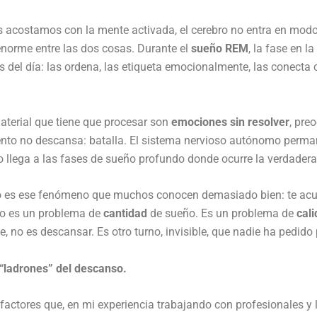
 acostamos con la mente activada, el cerebro no entra en modo
enorme entre las dos cosas. Durante el
sueño REM
, la fase en l
s del día: las ordena, las etiqueta emocionalmente, las conecta 
material que tiene que procesar son
emociones sin resolver
, pre
to no descansa: batalla. El sistema nervioso autónomo permane
o llega a las fases de sueño profundo donde ocurre la verdadera 
do es ese fenómeno que muchos conocen demasiado bien: te acue
o es un problema de
cantidad
de sueño. Es un problema de
cal
e, no es descansar. Es otro turno, invisible, que nadie ha ped
 “ladrones” del descanso.
factores que, en mi experiencia trabajando con profesionales y