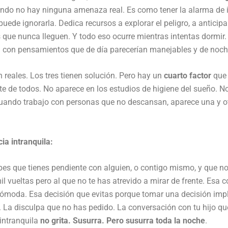
ando no hay ninguna amenaza real. Es como tener la alarma de
puede ignorarla. Dedica recursos a explorar el peligro, a antici
 que nunca lleguen. Y todo eso ocurre mientras intentas dormir.
con pensamientos que de día parecerían manejables y de noch
n reales. Los tres tienen solución. Pero hay un
cuarto factor
que 
e de todos. No aparece en los estudios de higiene del sueño. No 
ando trabajo con personas que no descansan, aparece una y ot
ia intranquila:
es que tienes pendiente con alguien, o contigo mismo, y que no
l vueltas pero al que no te has atrevido a mirar de frente. Es
cómoda. Esa decisión que evitas porque tomar una decisión impli
. La disculpa que no has pedido. La conversación con tu hijo 
intranquila
no grita. Susurra. Pero susurra toda la noche
.