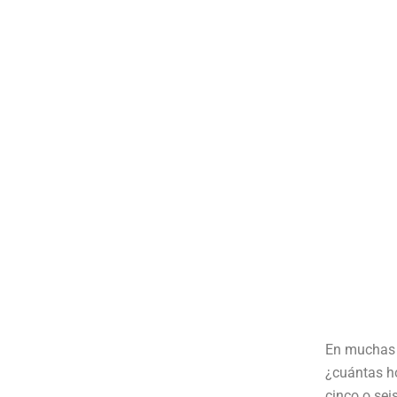
En muchas d
¿cuántas ho
cinco o sei