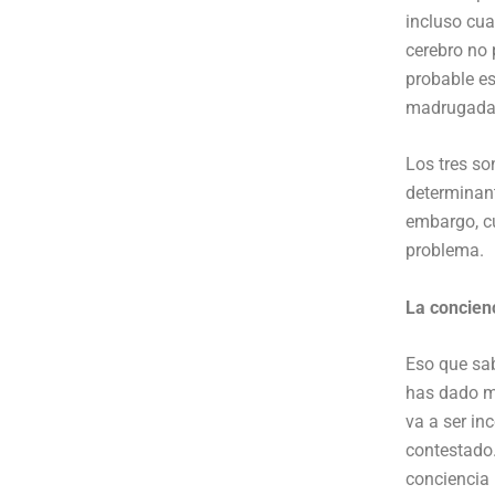
incluso cu
cerebro no 
probable es
madrugada 
Los tres so
determinant
embargo, cu
problema.
La concienc
Eso que sab
has dado mi
va a ser in
contestado
conciencia 