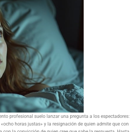
nto profesional suelo lanzar una pregunta a los espectadores:
 «ocho horas justas» y la resignación de quien admite que con
a con la convicción de quien cree que sabe la respuesta. Hasta