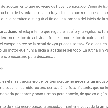
o de agotamiento que no viene de hacer demasiado. Viene de ha
ma hora de levantarse, mismo trayecto, mismas reuniones, misma
s
que le permiten distinguir el fin de una jornada del inicio de la s
circadiano
, el reloj interno que regula el sueño y la vigilia, no
ales
: momentos de actividad frente a momentos de calma, estímul
 el cuerpo no recibe la señal de «ya puedes soltar». Se queda e
o un motor que nunca llega a apagarse del todo. La rutina sin va
ilencio necesario para descansar.
d:
 es el más traicionero de los tres porque
no necesita un motivo
nsiedad, en cambio, es una sensación difusa, flotante, que se in
asiado por hacer y poco tiempo para hacerlo, de que en algún 
nto de vista neurológico, la ansiedad mantiene activada la
amí