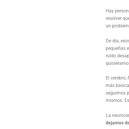
Hay person
resolver qu
un proble
De día, eso
pequeñas es
ruido desap
quisiéramos
El cerebro,
más básica:
seguimos po
mismos. Es
La neurocie
dejamos de