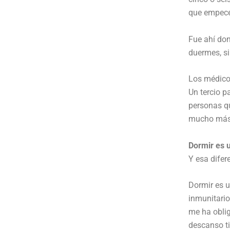
que empecé
Fue ahí do
duermes, s
Los médico
Un tercio p
personas qu
mucho más 
Dormir es 
Y esa difer
Dormir es 
inmunitario
me ha oblig
descanso ti