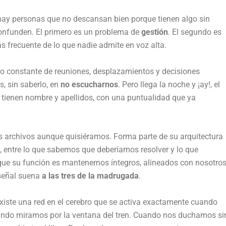
ay personas que no descansan bien porque tienen algo sin
confunden. El primero es un problema de
gestión
. El segundo es
ás frecuente de lo que nadie admite en voz alta.
ido constante de reuniones, desplazamientos y decisiones
s, sin saberlo, en
no escucharnos
. Pero llega la noche y ¡ay!, el
ue tienen nombre y apellidos, con una puntualidad que ya
os archivos aunque quisiéramos. Forma parte de su arquitectura
, entre lo que sabemos que deberíamos resolver y lo que
rque su función es mantenernos íntegros, alineados con nosotro
 señal suena
a las tres de la madrugada
.
Existe una red en el cerebro que se activa exactamente cuando
ndo miramos por la ventana del tren. Cuando nos duchamos si