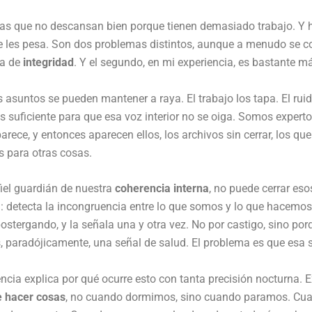
as que no descansan bien porque tienen demasiado trabajo. Y h
e les pesa. Son dos problemas distintos, aunque a menudo se 
ma de
integridad
. Y el segundo, en mi experiencia, es bastante m
s asuntos se pueden mantener a raya. El trabajo los tapa. El ru
 suficiente para que esa voz interior no se oiga. Somos experto
arece, y entonces aparecen ellos, los archivos sin cerrar, los q
 para otras cosas.
 fiel guardián de nuestra
coherencia interna
, no puede cerrar es
 detecta la incongruencia entre lo que somos y lo que hacemos
stergando, y la señala una y otra vez. No por castigo, sino po
, paradójicamente, una señal de salud. El problema es que esa
ncia explica por qué ocurre esto con tanta precisión nocturna. 
 hacer cosas
, no cuando dormimos, sino cuando paramos. Cua