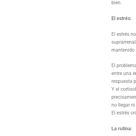
bien.
El estrés:
El estrés n
suprarrenal
mantenido 
El problema
entre una e
respuesta p
Y el cortis
precisament
no llegar n
El estrés c
La rutina: