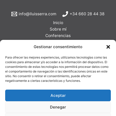
info@lluisserra.com
+34 660 28 44 38
Inicio
Sobre mí
Conferencias
Formaciones
Gestionar consentimiento
Clientes
Blog
Para ofrecer las mejores experiencias, utilizamos tecnologías como las
Galería
cookies para almacenar y/o acceder a la información del dispositivo. El
consentimiento de estas tecnologías nos permitirá procesar datos como
Contacto
el comportamiento de navegación o las identificaciones únicas en este
sitio. No consentir o retirar el consentimiento, puede afectar
negativamente a ciertas características y funciones.
-
Políticas de privacidad
-
Política de
Aceptar
Cookies
Todos los derechos © 2026 Lluís Serra
Denegar